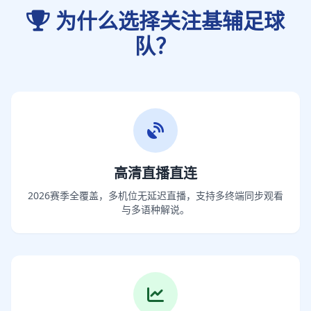
为什么选择关注基辅足球
队？
高清直播直连
2026赛季全覆盖，多机位无延迟直播，支持多终端同步观看
与多语种解说。