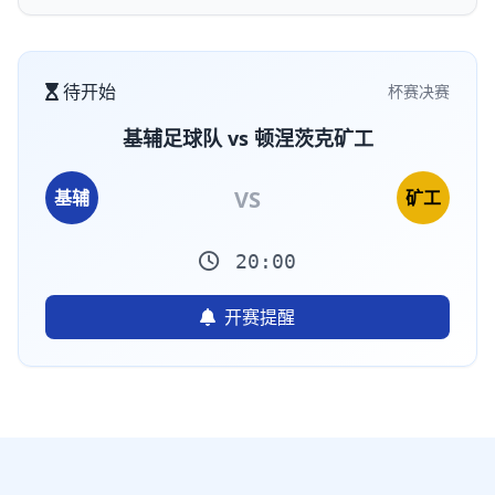
待开始
杯赛决赛
基辅足球队 vs 顿涅茨克矿工
VS
基辅
矿工
20:00
开赛提醒