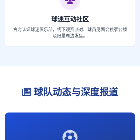
球迷互动社区
官方认证球迷俱乐部，线下观赛派对、球员见面会独家名额
及限量周边发售。
球队动态与深度报道