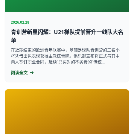
2026.02.28
青训营新星闪耀：U21梯队提前晋升一线队大名
单
在近期结束的欧洲青年联赛中，基辅足球队青训营的三名小
将凭借出色表现获得主教练青睐。俱乐部宣布将正式与其中
两人签订职业合同，延续“只买对的不买贵的”传统...
阅读全文