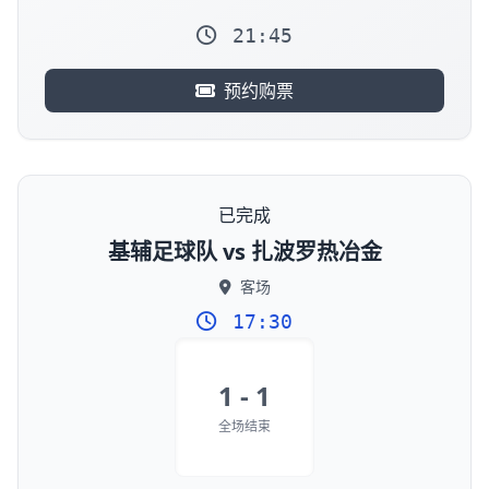
21:45
预约购票
已完成
基辅足球队 vs 扎波罗热冶金
客场
17:30
1 - 1
全场结束